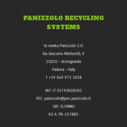
PANIZZOLO RECYCLING
SYSTEMS
to marka Panizzolo S.r.l.
Via Giacomo Matteotti, 6
35020 – Arzergrande
Padova – Italy
T +39 049 973 1038
VAT: IT 03795600281
PEC: panizzolo@pec.panizzolo.it
SDI: 2LCMINU
R.E.A. PD-337885