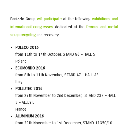
Panizzlo Group
will participate
at the following
exhibitions and
international congresses
dedicated at the
ferrous and metal
scrap recycling
and recovery:
POLECO 2016
from 11th to 14th October, STAND 86 – HALL 5
Poland
ECOMONDO 2016
from 8th to 11th November, STAND 47 – HALL A3
Italy
POLLUTEC 2016
from 29th November to 2nd December, STAND 237 – HALL
3 – ALLEY E
France
ALUMINIUM 2016
from 29th November to 1st December, STAND 11G50/10 –