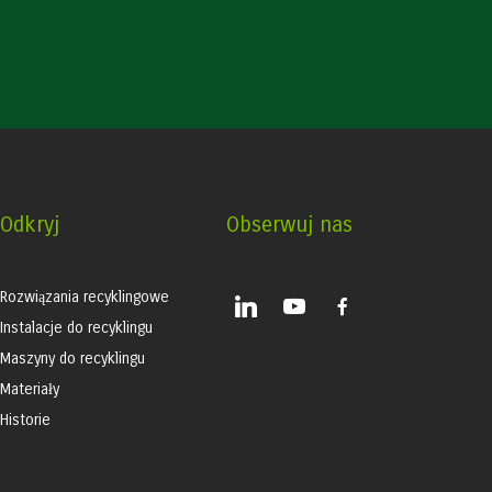
Odkryj
Obserwuj nas
Rozwiązania recyklingowe
linkedin
youtube
facebook-
alt
Instalacje do recyklingu
Maszyny do recyklingu
Materiały
Historie