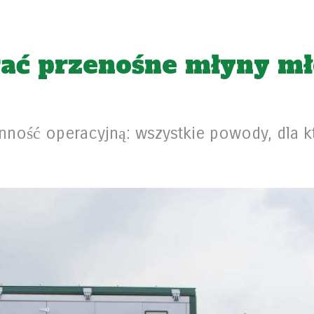
rać przenośne młyny m
ność operacyjną: wszystkie powody, dla k