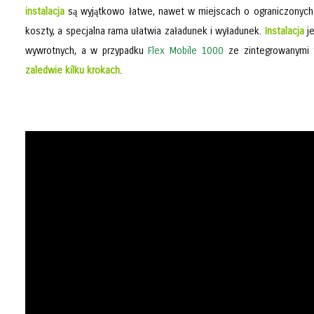
instalacja
są wyjątkowo łatwe, nawet w miejscach o ograniczonyc
koszty, a specjalna rama ułatwia załadunek i wyładunek.
Instalacja
je
wywrotnych, a w przypadku
Flex Mobile 1000
ze zintegrowanymi tł
zaledwie kilku krokach
.