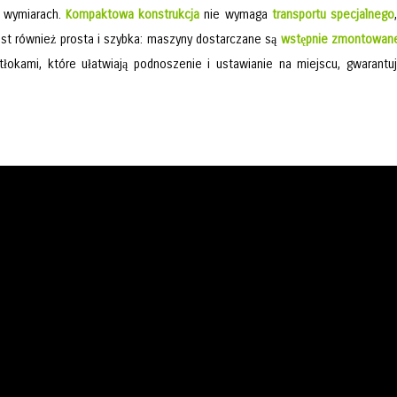
h wymiarach.
Kompaktowa konstrukcja
nie wymaga
transportu specjalnego
st również prosta i szybka: maszyny dostarczane są
wstępnie zmontowan
okami, które ułatwiają podnoszenie i ustawianie na miejscu, gwarantuj