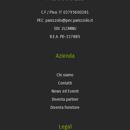
C.F / P.Iva: IT 03795600281
PEC: panizzolo@pec.panizzolo.it
SDI: 2LCMINU
R.E.A. PD-337885
Azienda
Chi siamo
Contatti
News ed Eventi
Diventa partner
Diventa fornitore
Legal