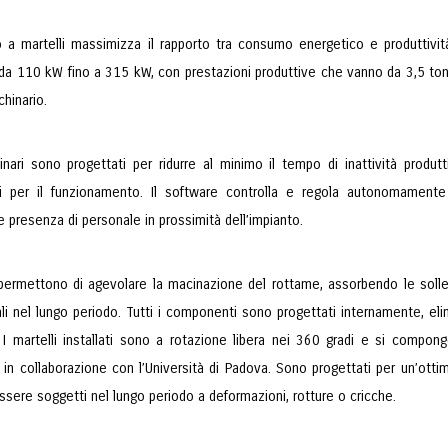
no a martelli massimizza il rapporto tra consumo energetico e produttivit
 da 110 kW fino a 315 kW, con prestazioni produttive che vanno da 3,5 ton
hinario.
inari sono progettati per ridurre al minimo il tempo di inattività produt
ti per il funzionamento. Il software controlla e regola autonomamente 
 presenza di personale in prossimità dell’impianto.
i permettono di agevolare la macinazione del rottame, assorbendo le solle
ali nel lungo periodo. Tutti i componenti sono progettati internamente, elimi
 I martelli installati sono a rotazione libera nei 360 gradi e si compon
 in collaborazione con l’Università di Padova. Sono progettati per un’otti
sere soggetti nel lungo periodo a deformazioni, rotture o cricche.