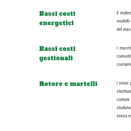
Bassi costi
Il muli
modelli
energetici
del macc
Bassi costi
I macch
coinvol
gestionali
costante
Rotore e martelli
I rotor
struttur
comuni.
studiata
senza es