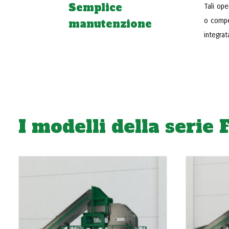
Semplice
Tali ope
o compe
manutenzione
integrat
I modelli della serie 