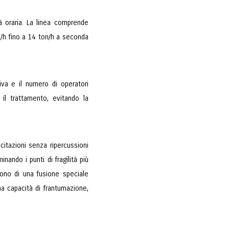
à oraria. La linea comprende
/h fino a 14 ton/h a seconda
tiva e il numero di operatori
il trattamento, evitando la
citazioni senza ripercussioni
nando i punti di fragilità più
gono di una fusione speciale
ma capacità di frantumazione,