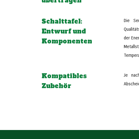
übertragen
Schalttafel:
Die Ser
Qualitä
Entwurf und
der Ene
Komponenten
Metalls
Tempera
Kompatibles
Je nac
Abschei
Zubehör