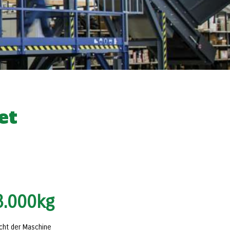
et
3.000
kg
cht der Maschine