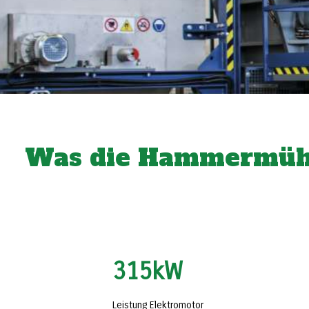
Was die Hammermühl
315
kW
Leistung Elektromotor