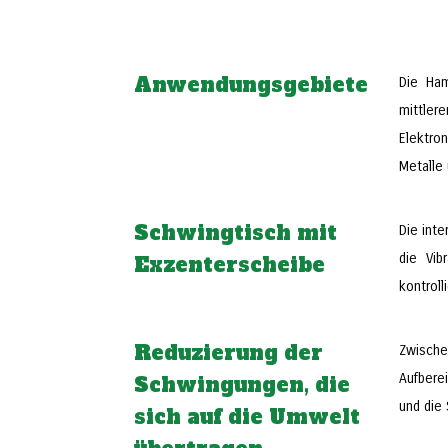
Anwendungsgebiete
Die Ham
mittler
Elektro
Metalle
Schwingtisch mit
Die int
die Vib
Exzenterscheibe
kontroll
Reduzierung der
Zwische
Aufbere
Schwingungen, die
und die 
sich auf die Umwelt