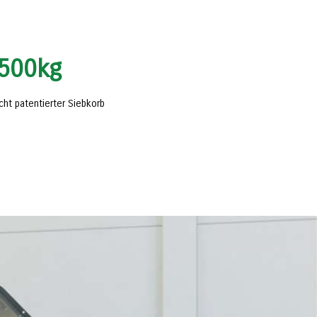
.500
kg
cht patentierter Siebkorb