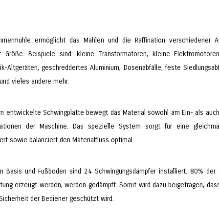
mermühle ermöglicht das Mahlen und die Raffination verschiedener Ar
er Größe. Beispiele sind: kleine Transformatoren, kleine Elektromotore
nik-Altgeräten, geschreddertes Aluminium, Dosenabfälle, feste Siedlungsab
 und vieles andere mehr.
ern entwickelte Schwingplatte bewegt das Material sowohl am Ein- als auch
rationen der Maschine. Das spezielle System sorgt für eine gleichmä
iert sowie balanciert den Materialfluss optimal.
n Basis und Fußboden sind 24 Schwingungsdämpfer installiert. 80% der 
itung erzeugt werden, werden gedämpft. Somit wird dazu beigetragen, dass
Sicherheit der Bediener geschützt wird.