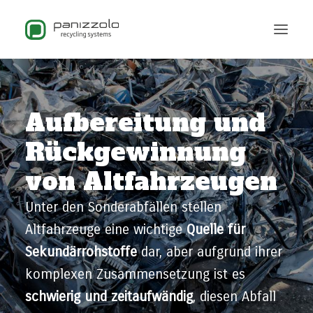
Aufbereitung und
Rückgewinnung
von Altfahrzeugen
Unter den Sonderabfällen stellen
Altfahrzeuge eine wichtige
Quelle für
Sekundärrohstoffe
dar, aber aufgrund ihrer
komplexen Zusammensetzung ist es
schwierig und zeitaufwändig
, diesen Abfall