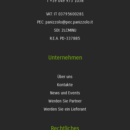
T +39 049 973 1038
VAT: IT 03795600281
PEC: panizzolo@pec.panizzolo.it
SDI: 2LCMINU
R.E.A. PD-337885
Unternehmen
Über uns
Kontakte
News und Events
Werden Sie Partner
Werden Sie ein Lieferant
Rechtliches