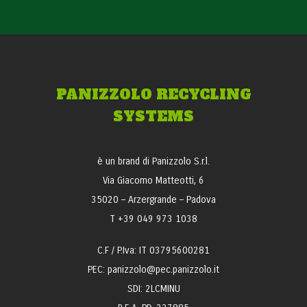
PANIZZOLO RECYCLING
SYSTEMS
è un brand di Panizzolo S.r.l.
Via Giacomo Matteotti, 6
35020 – Arzergrande – Padova
T +39 049 973 1038
C.F / P.Iva: IT 03795600281
PEC: panizzolo@pec.panizzolo.it
SDI: 2LCMINU