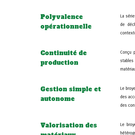
Polyvalence
La séri
de déch
opérationnelle
contexte
Continuité de
Conçu p
stables
production
matéria
Gestion simple et
Le broye
des acc
autonome
des con
Valorisation des
Le broy
hétérog