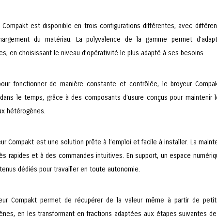
e Compakt est disponible en trois configurations différentes, avec diffé
argement du matériau. La polyvalence de la gamme permet d’adapte
s, en choisissant le niveau d’opérativité le plus adapté à ses besoins.
our fonctionner de manière constante et contrôlée, le broyeur Compa
 dans le temps, grâce à des composants d’usure conçus pour maintenir l
ux hétérogènes.
ur Compakt est une solution prête à l’emploi et facile à installer. La main
ès rapides et à des commandes intuitives. En support, un espace numériq
tenus dédiés pour travailler en toute autonomie.
eur Compakt permet de récupérer de la valeur même à partir de peti
ènes, en les transformant en fractions adaptées aux étapes suivantes de 