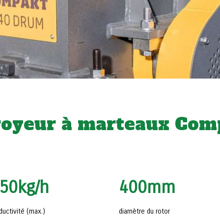
broyeur à marteaux Co
50
kg/h
400
mm
ductivité (max.)
diamètre du rotor