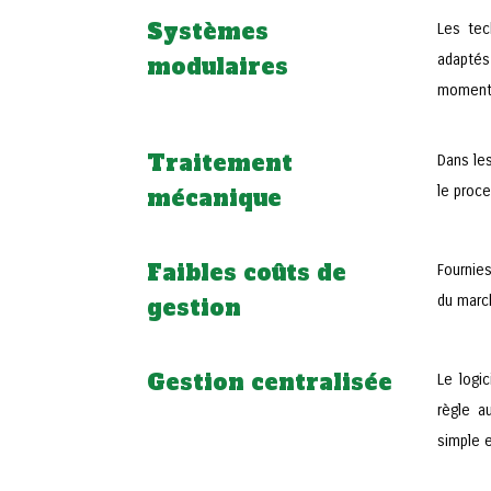
Systèmes
Les tec
adaptés
modulaires
moment 
Traitement
Dans les
le proce
mécanique
Faibles coûts de
Fournies
du march
gestion
Gestion centralisée
Le logic
règle a
simple e