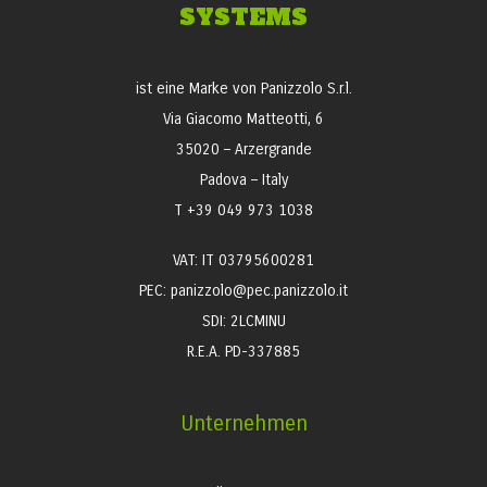
SYSTEMS
ist eine Marke von Panizzolo S.r.l.
Via Giacomo Matteotti, 6
35020 – Arzergrande
Padova – Italy
T +39 049 973 1038
VAT: IT 03795600281
PEC: panizzolo@pec.panizzolo.it
SDI: 2LCMINU
R.E.A. PD-337885
Unternehmen