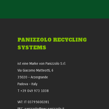
PANIZZOLO RECYCLING
SYSTEMS
ist eine Marke von Panizzolo S.r.l.
Via Giacomo Matteotti, 6
35020 – Arzergrande
Padova – Italy
T +39 049 973 1038
VAT: IT 03795600281
PEC: panizzolo@pec.panizzolo.it