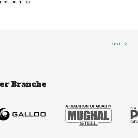
errous materials.
Next
er Branche