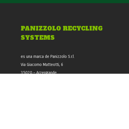
PANIZZOLO RECYCLING
SYSTEMS
es una marca de Panizzolo S.r.l.
Via Giacomo Matteotti, 6
35020 – Arzergrande
Padova – Italy
T +39 049 973 1038
VAT: IT 03795600281
PEC: panizzolo@pec.panizzolo.it
SDI: 2LCMINU
R.E.A. PD-337885