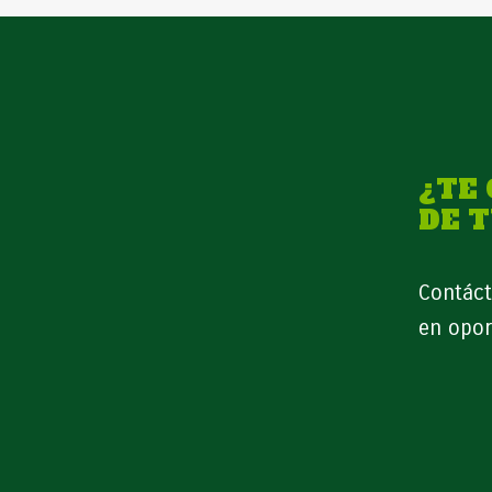
¿TE
DE 
Contáct
en opor