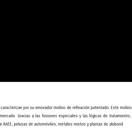
aracterizan por su innovador molino de refinación patentado. Este molino
mercado. Gracias a las fusiones especiales y las lógicas de tratamiento,
RAEE, pelusas de automóviles, metales mixtos y plantas de alubond.