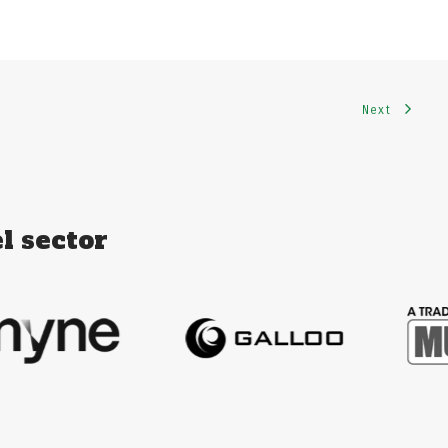
Next
l sector