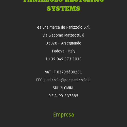
SYSTEMS
es una marca de Panizzolo S.r.l.
Via Giacomo Matteotti, 6
35020 – Arzergrande
Padova – Italy
T +39 049 973 1038
VAT: IT 03795600281
PEC: panizzolo@pec.panizzolo.it
SDI: 2LCMINU
R.E.A. PD-337885
Empresa